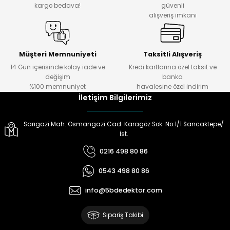
kargo bedava!
güvenli
alışveriş imkanı
ektörleri
Nesil Arama Başlıkları
ma Başlıkları
anları
Müşteri Memnuniyeti
Taksitli Alışveriş
14 Gün içerisinde kolay iade ve
Kredi kartlarına özel taksit ve
değişim
banka
 Arama Başlıkları
%100 memnuniyet
havalesine özel indirim
İletişim Bilgilerimiz
rama Başlıkları
Sarıgazi Mah. Osmangazi Cad. Karagöz Sok. No:1/1 Sancaktepe/
İst.
0216 498 80 86
0543 498 80 86
info@5bdedektor.com
Sipariş Takibi