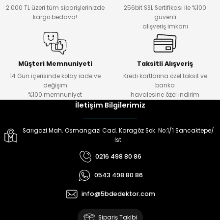
2.000 TL üzeri tüm siparişlerinizde
256bit SSL Sertifikası ile %100
kargo bedava!
güvenli
ektörleri
Nesil Arama Başlıkları
alışveriş imkanı
ma Başlıkları
anları
Müşteri Memnuniyeti
Taksitli Alışveriş
 Arama Başlıkları
14 Gün içerisinde kolay iade ve
Kredi kartlarına özel taksit ve
değişim
banka
%100 memnuniyet
havalesine özel indirim
rama Başlıkları
İletişim Bilgilerimiz
Sarıgazi Mah. Osmangazi Cad. Karagöz Sok. No:1/1 Sancaktepe/
İst.
0216 498 80 86
0543 498 80 86
info@5bdedektor.com
Sipariş Takibi