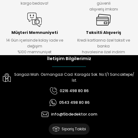
kargo bedava!
güvenli
alışveriş imkanı
ektörleri
Nesil Arama Başlıkları
ma Başlıkları
anları
Müşteri Memnuniyeti
Taksitli Alışveriş
14 Gün içerisinde kolay iade ve
Kredi kartlarına özel taksit ve
değişim
banka
 Arama Başlıkları
%100 memnuniyet
havalesine özel indirim
İletişim Bilgilerimiz
rama Başlıkları
Sarıgazi Mah. Osmangazi Cad. Karagöz Sok. No:1/1 Sancaktepe/
İst.
0216 498 80 86
0543 498 80 86
info@5bdedektor.com
Sipariş Takibi