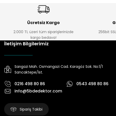
Ücretsiz Kargo
G
2.000 TL üzeri tüm siparişlerinizde
256bit SSL
kargo bedava!
İletişim Bilgilerimiz
Sarıgazi Mah. Osmangazi Cad. Karagöz Sok. No:1/1
Sancaktepe/İst.
0216 498 80 86
0543 498 80 86
info@5bdedektor.com
Sipariş Takibi