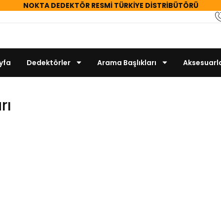
NOKTA DEDEKTÖR
RESMİ TÜRKİYE DİSTRİBÜTÖRÜ
yfa
Dedektörler
Arama Başlıkları
Aksesuarl
rı