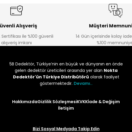
üvenli Alışveriş
Müşteri Memnuni
 Sertifikası ile %100 güvenli
14 Gün içerisinde kolay iad
alışveriş imkanı
%100 memnuniye
5B Dedektör, Türkiye’nin en büyük ve dünyanın en önde
gelen dedektör üreticileri arasında yer alan
Nokta
Dedektör'ün Türkiye Distribütörü
olarak faaliyet
göstermektedir.
Devamı..
Hakkımızda
Gizlilik Sözleşmesi
KVKK
İade & Değişim
İletişim
Bizi Sosyal Medyada Takip Edin