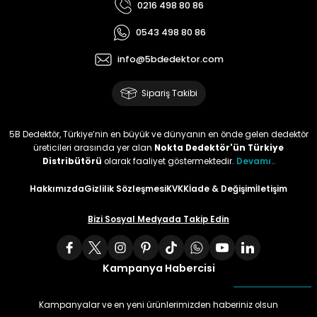
0216 498 80 86
0543 498 80 86
info@5bdedektor.com
Sipariş Takibi
5B Dedektör, Türkiye’nin en büyük ve dünyanın en önde gelen dedektör
üreticileri arasında yer alan
Nokta Dedektör'ün Türkiye
Distribütörü
olarak faaliyet göstermektedir.
Devamı..
Hakkımızda
Gizlilik Sözleşmesi
KVKK
İade & Değişim
İletişim
Bizi Sosyal Medyada Takip Edin
Kampanya Habercisi
Kampanyalar ve en yeni ürünlerimizden haberiniz olsun