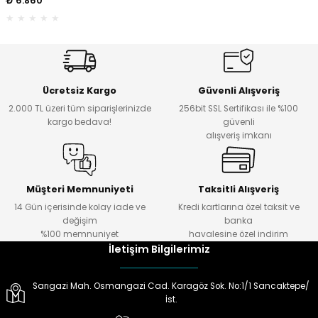
₺ 6.860
ektörleri
Nesil Arama Başlıkları
ma Başlıkları
anları
Ücretsiz Kargo
Güvenli Alışveriş
 Arama Başlıkları
2.000 TL üzeri tüm siparişlerinizde
256bit SSL Sertifikası ile %100
kargo bedava!
güvenli
alışveriş imkanı
rama Başlıkları
Müşteri Memnuniyeti
Taksitli Alışveriş
14 Gün içerisinde kolay iade ve
Kredi kartlarına özel taksit ve
değişim
banka
%100 memnuniyet
havalesine özel indirim
İletişim Bilgilerimiz
Sarıgazi Mah. Osmangazi Cad. Karagöz Sok. No:1/1 Sancaktepe/
İst.