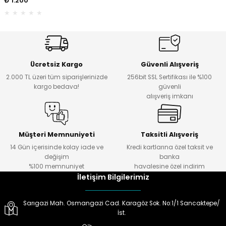
₺ 1.200
ektörleri
Nesil Arama Başlıkları
ma Başlıkları
anları
Ücretsiz Kargo
Güvenli Alışveriş
 Arama Başlıkları
2.000 TL üzeri tüm siparişlerinizde
256bit SSL Sertifikası ile %100
kargo bedava!
güvenli
alışveriş imkanı
rama Başlıkları
Müşteri Memnuniyeti
Taksitli Alışveriş
14 Gün içerisinde kolay iade ve
Kredi kartlarına özel taksit ve
değişim
banka
%100 memnuniyet
havalesine özel indirim
İletişim Bilgilerimiz
Sarıgazi Mah. Osmangazi Cad. Karagöz Sok. No:1/1 Sancaktepe/
İst.