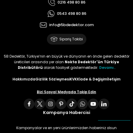
0216 498 80 86
0543 498 80 86
info@5bdedektor.com
Sipariş Takibi
5B Dedektör, Türkiye’nin en büyük ve dünyanın en önde gelen dedektör
üreticileri arasında yer alan
Nokta Dedektör'ün Türkiye
Distribütörü
olarak faaliyet göstermektedir.
Devamı..
Hakkımızda
Gizlilik Sözleşmesi
KVKK
İade & Değişim
İletişim
Bizi Sosyal Medyada Takip Edin
Kampanya Habercisi
Kampanyalar ve en yeni ürünlerimizden haberiniz olsun