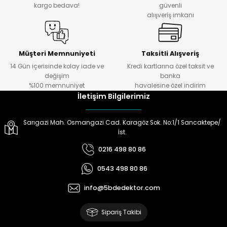
kargo bedava!
güvenli
alışveriş imkanı
ektörleri
Nesil Arama Başlıkları
ma Başlıkları
anları
Müşteri Memnuniyeti
Taksitli Alışveriş
14 Gün içerisinde kolay iade ve
Kredi kartlarına özel taksit ve
değişim
banka
 Arama Başlıkları
%100 memnuniyet
havalesine özel indirim
İletişim Bilgilerimiz
rama Başlıkları
Sarıgazi Mah. Osmangazi Cad. Karagöz Sok. No:1/1 Sancaktepe/
İst.
0216 498 80 86
0543 498 80 86
info@5bdedektor.com
Sipariş Takibi