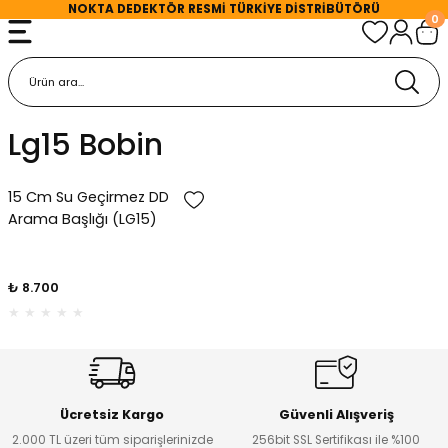
NOKTA DEDEKTÖR
RESMİ TÜRKİYE DİSTRİBÜTÖRÜ
0
Geri Dön
Geri Dön
Geri Dön
r
kları
r
Lg15 Bobin
Sistemleri
D Arama Başlıkları
etleri
törleri
Arama Başlıkları
arı
15 Cm Su Geçirmez DD
Arama Başlığı (LG15)
ektörleri
 Başlıkları
rj Cihazları
₺ 8.700
rleri
 Başlıkları
ğlantılar
örleri
Arama Başlıkları
arlar
örleri
ama Başlıkları
arı
Ücretsiz Kargo
Güvenli Alışveriş
2.000 TL üzeri tüm siparişlerinizde
256bit SSL Sertifikası ile %100
hazları
Arama Başlıkları
rı