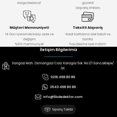
kargo bedava!
güvenli
alışveriş imkanı
ektörleri
Nesil Arama Başlıkları
ma Başlıkları
anları
Müşteri Memnuniyeti
Taksitli Alışveriş
14 Gün içerisinde kolay iade ve
Kredi kartlarına özel taksit ve
değişim
banka
 Arama Başlıkları
%100 memnuniyet
havalesine özel indirim
İletişim Bilgilerimiz
rama Başlıkları
Sarıgazi Mah. Osmangazi Cad. Karagöz Sok. No:1/1 Sancaktepe/
İst.
0216 498 80 86
0543 498 80 86
info@5bdedektor.com
Sipariş Takibi