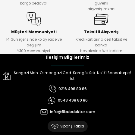
kargo bedava!
güvenli
alışveriş imkanı
ektörleri
Nesil Arama Başlıkları
ma Başlıkları
anları
Müşteri Memnuniyeti
Taksitli Alışveriş
14 Gün içerisinde kolay iade ve
Kredi kartlarına özel taksit ve
değişim
banka
 Arama Başlıkları
%100 memnuniyet
havalesine özel indirim
İletişim Bilgilerimiz
rama Başlıkları
Sarıgazi Mah. Osmangazi Cad. Karagöz Sok. No:1/1 Sancaktepe/
İst.
0216 498 80 86
0543 498 80 86
info@5bdedektor.com
Sipariş Takibi