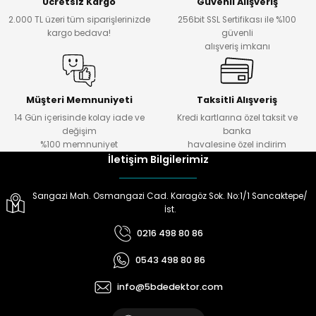
Ücretsiz Kargo
Güvenli Alışveriş
2.000 TL üzeri tüm siparişlerinizde
256bit SSL Sertifikası ile %100
kargo bedava!
güvenli
alışveriş imkanı
Müşteri Memnuniyeti
Taksitli Alışveriş
14 Gün içerisinde kolay iade ve
Kredi kartlarına özel taksit ve
değişim
banka
%100 memnuniyet
havalesine özel indirim
İletişim Bilgilerimiz
Sarıgazi Mah. Osmangazi Cad. Karagöz Sok. No:1/1 Sancaktepe/
İst.
0216 498 80 86
0543 498 80 86
info@5bdedektor.com