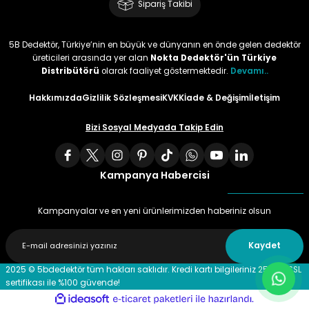
Sipariş Takibi
5B Dedektör, Türkiye’nin en büyük ve dünyanın en önde gelen dedektör
üreticileri arasında yer alan
Nokta Dedektör'ün Türkiye
Distribütörü
olarak faaliyet göstermektedir.
Devamı..
Hakkımızda
Gizlilik Sözleşmesi
KVKK
İade & Değişim
İletişim
Bizi Sosyal Medyada Takip Edin
Kampanya Habercisi
Kampanyalar ve en yeni ürünlerimizden haberiniz olsun
Kaydet
2025 © 5bdedektör tüm hakları saklıdır. Kredi kartı bilgileriniz 256 bit SSL
sertifikası ile %100 güvende!
ideasoft
ile
e-
hazırlandı.