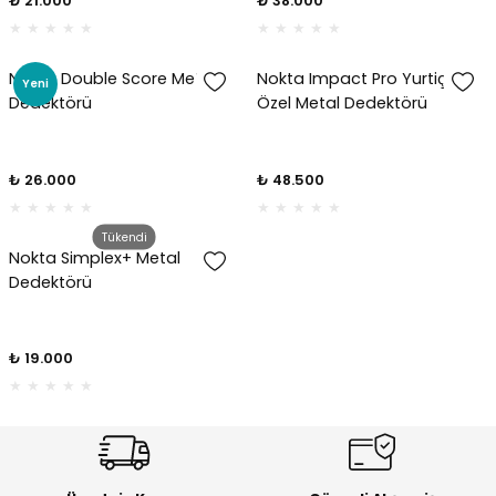
₺ 21.000
₺ 38.000
ektörleri
Nesil Arama Başlıkları
Nokta Double Score Metal
Nokta Impact Pro Yurtiçi
Yeni
Dedektörü
Özel Metal Dedektörü
ma Başlıkları
anları
 Arama Başlıkları
₺ 26.000
₺ 48.500
rama Başlıkları
Tükendi
Nokta Simplex+ Metal
Dedektörü
₺ 19.000