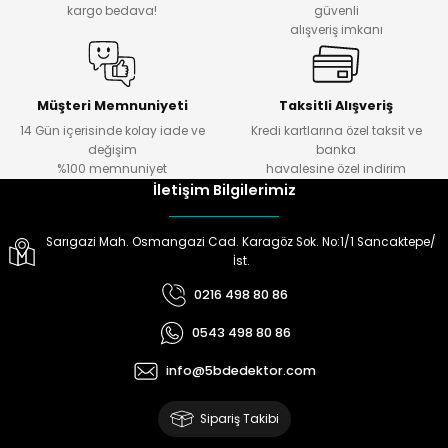
kargo bedava!
güvenli
alışveriş imkanı
ektörleri
Nesil Arama Başlıkları
ma Başlıkları
anları
Müşteri Memnuniyeti
Taksitli Alışveriş
14 Gün içerisinde kolay iade ve
Kredi kartlarına özel taksit ve
değişim
banka
 Arama Başlıkları
%100 memnuniyet
havalesine özel indirim
İletişim Bilgilerimiz
rama Başlıkları
Sarıgazi Mah. Osmangazi Cad. Karagöz Sok. No:1/1 Sancaktepe/
İst.
0216 498 80 86
0543 498 80 86
info@5bdedektor.com
Sipariş Takibi