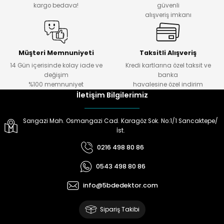
kargo bedava!
güvenli
alışveriş imkanı
ektörleri
Nesil Arama Başlıkları
ma Başlıkları
anları
Müşteri Memnuniyeti
Taksitli Alışveriş
14 Gün içerisinde kolay iade ve
Kredi kartlarına özel taksit ve
değişim
banka
 Arama Başlıkları
%100 memnuniyet
havalesine özel indirim
İletişim Bilgilerimiz
rama Başlıkları
Sarıgazi Mah. Osmangazi Cad. Karagöz Sok. No:1/1 Sancaktepe/
İst.
0216 498 80 86
0543 498 80 86
info@5bdedektor.com
Sipariş Takibi