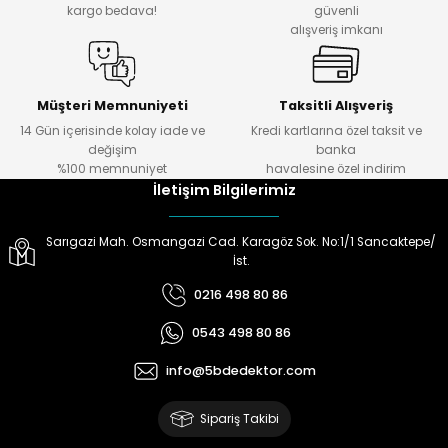
kargo bedava!
güvenli
alışveriş imkanı
ektörleri
Nesil Arama Başlıkları
ma Başlıkları
anları
Müşteri Memnuniyeti
Taksitli Alışveriş
14 Gün içerisinde kolay iade ve
Kredi kartlarına özel taksit ve
değişim
banka
 Arama Başlıkları
%100 memnuniyet
havalesine özel indirim
İletişim Bilgilerimiz
rama Başlıkları
Sarıgazi Mah. Osmangazi Cad. Karagöz Sok. No:1/1 Sancaktepe/
İst.
0216 498 80 86
0543 498 80 86
info@5bdedektor.com
Sipariş Takibi