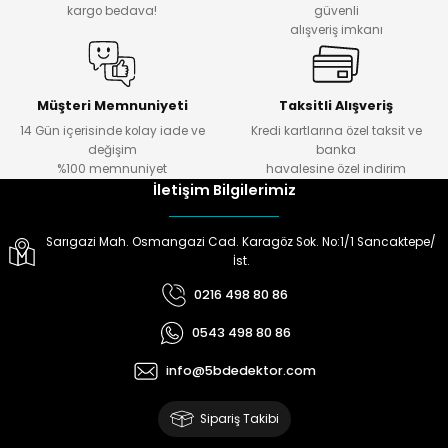
kargo bedava!
güvenli
alışveriş imkanı
ektörleri
Nesil Arama Başlıkları
ma Başlıkları
anları
Müşteri Memnuniyeti
Taksitli Alışveriş
14 Gün içerisinde kolay iade ve
Kredi kartlarına özel taksit ve
değişim
banka
 Arama Başlıkları
%100 memnuniyet
havalesine özel indirim
İletişim Bilgilerimiz
rama Başlıkları
Sarıgazi Mah. Osmangazi Cad. Karagöz Sok. No:1/1 Sancaktepe/
İst.
0216 498 80 86
0543 498 80 86
info@5bdedektor.com
Sipariş Takibi