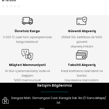
₺ 19.000
ektörleri
Nesil Arama Başlıkları
ma Başlıkları
anları
Ücretsiz Kargo
Güvenli Alışveriş
 Arama Başlıkları
2.000 TL üzeri tüm siparişlerinizde
256bit SSL Sertifikası ile %100
kargo bedava!
güvenli
alışveriş imkanı
rama Başlıkları
Müşteri Memnuniyeti
Taksitli Alışveriş
14 Gün içerisinde kolay iade ve
Kredi kartlarına özel taksit ve
değişim
banka
%100 memnuniyet
havalesine özel indirim
İletişim Bilgilerimiz
Sarıgazi Mah. Osmangazi Cad. Karagöz Sok. No:1/1 Sancaktepe/
İst.