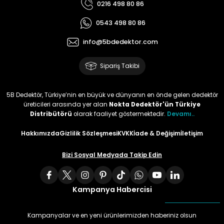
0216 498 80 86
0543 498 80 86
info@5bdedektor.com
Sipariş Takibi
5B Dedektör, Türkiye’nin en büyük ve dünyanın en önde gelen dedektör
üreticileri arasında yer alan
Nokta Dedektör'ün Türkiye
Distribütörü
olarak faaliyet göstermektedir.
Devamı..
Hakkımızda
Gizlilik Sözleşmesi
KVKK
İade & Değişim
İletişim
Bizi Sosyal Medyada Takip Edin
Kampanya Habercisi
Kampanyalar ve en yeni ürünlerimizden haberiniz olsun