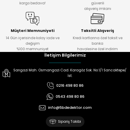
kargo bedava!
güvenli
alışveriş imkanı
ektörleri
Nesil Arama Başlıkları
ma Başlıkları
anları
Müşteri Memnuniyeti
Taksitli Alışveriş
14 Gün içerisinde kolay iade ve
Kredi kartlarına özel taksit ve
değişim
banka
 Arama Başlıkları
%100 memnuniyet
havalesine özel indirim
İletişim Bilgilerimiz
rama Başlıkları
Sarıgazi Mah. Osmangazi Cad. Karagöz Sok. No:1/1 Sancaktepe/
İst.
0216 498 80 86
0543 498 80 86
info@5bdedektor.com
Sipariş Takibi