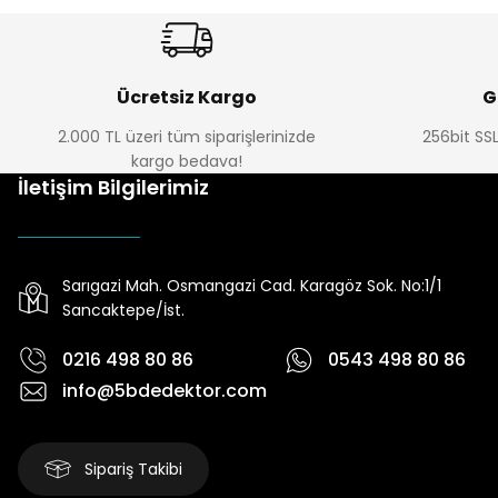
Ücretsiz Kargo
G
2.000 TL üzeri tüm siparişlerinizde
256bit SSL
kargo bedava!
İletişim Bilgilerimiz
Sarıgazi Mah. Osmangazi Cad. Karagöz Sok. No:1/1
Sancaktepe/İst.
0216 498 80 86
0543 498 80 86
info@5bdedektor.com
Sipariş Takibi