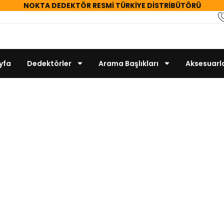
NOKTA DEDEKTÖR
RESMİ TÜRKİYE DİSTRİBÜTÖRÜ
yfa
Dedektörler
Arama Başlıkları
Aksesuarl