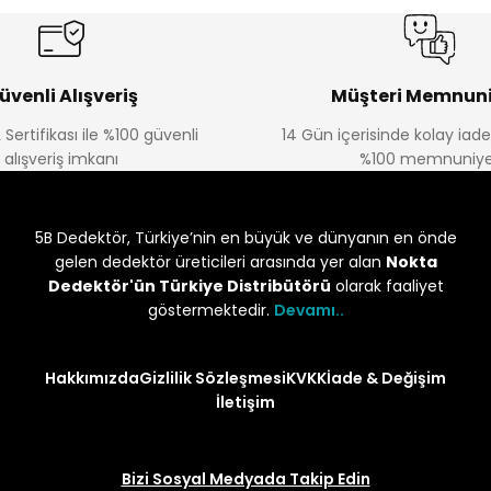
üvenli Alışveriş
Müşteri Memnuni
 Sertifikası ile %100 güvenli
14 Gün içerisinde kolay iad
alışveriş imkanı
%100 memnuniye
5B Dedektör, Türkiye’nin en büyük ve dünyanın en önde
gelen dedektör üreticileri arasında yer alan
Nokta
Dedektör'ün Türkiye Distribütörü
olarak faaliyet
göstermektedir.
Devamı..
Hakkımızda
Gizlilik Sözleşmesi
KVKK
İade & Değişim
İletişim
Bizi Sosyal Medyada Takip Edin