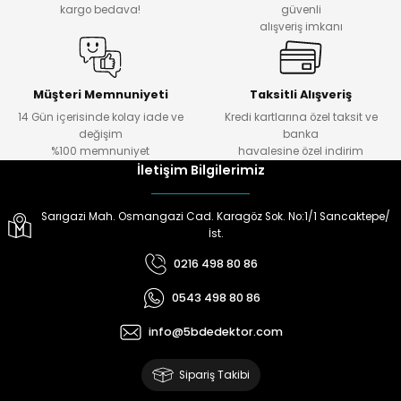
kargo bedava!
güvenli
alışveriş imkanı
ektörleri
Nesil Arama Başlıkları
ma Başlıkları
anları
Müşteri Memnuniyeti
Taksitli Alışveriş
14 Gün içerisinde kolay iade ve
Kredi kartlarına özel taksit ve
değişim
banka
 Arama Başlıkları
%100 memnuniyet
havalesine özel indirim
İletişim Bilgilerimiz
rama Başlıkları
Sarıgazi Mah. Osmangazi Cad. Karagöz Sok. No:1/1 Sancaktepe/
İst.
0216 498 80 86
0543 498 80 86
info@5bdedektor.com
Sipariş Takibi