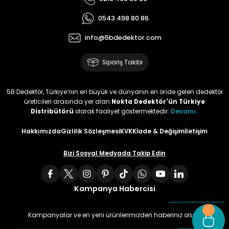
0543 498 80 86
info@5bdedektor.com
Sipariş Takibi
5B Dedektör, Türkiye’nin en büyük ve dünyanın en önde gelen dedektör
üreticileri arasında yer alan
Nokta Dedektör'ün Türkiye
Distribütörü
olarak faaliyet göstermektedir.
Devamı..
Hakkımızda
Gizlilik Sözleşmesi
KVKK
İade & Değişim
İletişim
Bizi Sosyal Medyada Takip Edin
Kampanya Habercisi
Kampanyalar ve en yeni ürünlerimizden haberiniz olsun