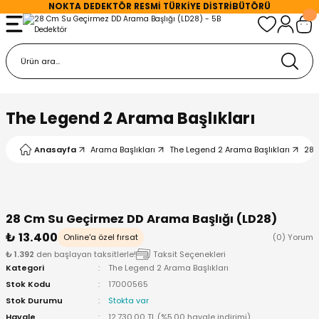
NOKTA DEDEKTÖR
RESMİ TÜRKİYE DİSTRİBÜTÖRÜ
Geri Dön
Geri Dön
Geri Dön
r
kları
r
Sistemleri
D Arama Başlıkları
etleri
The Legend 2 Arama Başlıkları
törleri
Arama Başlıkları
arı
Anasayfa
Arama Başlıkları
The Legend 2 Arama Başlıkları
28 
ektörleri
 Başlıkları
rj Cihazları
rleri
 Başlıkları
ğlantılar
28 Cm Su Geçirmez DD Arama Başlığı (LD28)
₺ 13.400
Online'a özel fırsat
(0) Yorum
örleri
Arama Başlıkları
arlar
₺ 1.392
den başlayan taksitlerle!
Taksit Seçenekleri
Kategori
The Legend 2 Arama Başlıkları
örleri
ama Başlıkları
arı
Stok Kodu
17000565
Stok Durumu
Stokta var
hazları
Arama Başlıkları
rı
Havale
12.730,00 TL (%5,00 havale indirimi)