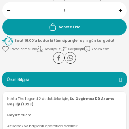
ektörleri
Nesil Arama Başlıkları
Sepete Ekle
ma Başlıkları
anları
Saat 16:00’a kadar ki tüm siparişler aynı gün kargoda!
 Arama Başlıkları
Tavsiye Et
Karşılaştır
Yorum Yaz
rama Başlıkları
Ürün Bilgisi
Nokta The Legend 2 dedektörler için,
Su Geçirmez DD Arama
Başlığı (LD28)
Boyut:
28cm
Alt kapak ve bağlantı aparatları dahildir.