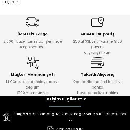
legend 2
Ürün açıklamasında eksik bilgiler bulunuyor.
Ürün bilgilerinde hatalar bulunuyor.
Ürün fiyatı diğer sitelerden daha pahalı.
Bu ürüne benzer farklı alternatifler olmalı.
Ücretsiz Kargo
Güvenli Alışveriş
2.000 TL üzeri tüm siparişlerinizde
256bit SSL Sertifikası ile %100
kargo bedava!
güvenli
alışveriş imkanı
Gönder
Müşteri Memnuniyeti
Taksitli Alışveriş
14 Gün içerisinde kolay iade ve
Kredi kartlarına özel taksit ve
değişim
banka
%100 memnuniyet
havalesine özel indirim
İletişim Bilgilerimiz
Sarıgazi Mah. Osmangazi Cad. Karagöz Sok. No:1/1 Sancaktepe/
İst.
0216 498 80 86