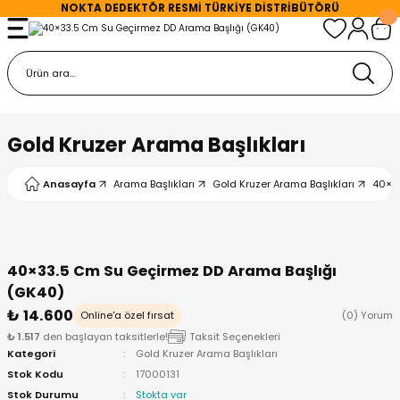
NOKTA DEDEKTÖR
RESMİ TÜRKİYE DİSTRİBÜTÖRÜ
Geri Dön
Geri Dön
Geri Dön
r
kları
r
Sistemleri
D Arama Başlıkları
etleri
Gold Kruzer Arama Başlıkları
törleri
Arama Başlıkları
arı
Anasayfa
Arama Başlıkları
Gold Kruzer Arama Başlıkları
40×33
ektörleri
 Başlıkları
rj Cihazları
rleri
 Başlıkları
ğlantılar
40×33.5 Cm Su Geçirmez DD Arama Başlığı
(GK40)
örleri
Arama Başlıkları
arlar
₺ 14.600
Online'a özel fırsat
(0) Yorum
₺ 1.517
den başlayan taksitlerle!
Taksit Seçenekleri
örleri
ama Başlıkları
arı
Kategori
Gold Kruzer Arama Başlıkları
Stok Kodu
17000131
Stok Durumu
Stokta var
hazları
Arama Başlıkları
rı