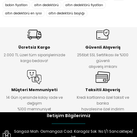
bobin fiyatları
altın dedektörü
altın dedektörü fiyatları
altın dedektörü en iyisi
altın dedektörü başlığı
Ürün resmi kalitesiz, bozuk veya görüntülenemiyor.
Ürün açıklamasında eksik bilgiler bulunuyor.
Ürün bilgilerinde hatalar bulunuyor.
Ürün fiyatı diğer sitelerden daha pahalı.
Ücretsiz Kargo
Güvenli Alışveriş
Bu ürüne benzer farklı alternatifler olmalı.
2.000 TL üzeri tüm siparişlerinizde
256bit SSL Sertifikası ile %100
kargo bedava!
güvenli
alışveriş imkanı
Müşteri Memnuniyeti
Taksitli Alışveriş
Gönder
14 Gün içerisinde kolay iade ve
Kredi kartlarına özel taksit ve
değişim
banka
%100 memnuniyet
havalesine özel indirim
İletişim Bilgilerimiz
Sarıgazi Mah. Osmangazi Cad. Karagöz Sok. No:1/1 Sancaktepe/