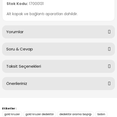
Stok Kodu:
17000131
Alt kapak ve bağlantı aparatları dahildir.
Yorumlar
Soru & Cevap
Bu ürüne ilk yorumu siz yapın!
Taksit Seçenekleri
Yorum Yaz
Ürün hakkında henüz soru sorulmamış.
Önerileriniz
Soru Sor
Bu ürünün fiyat bilgisi, resim, ürün açıklamalarında ve diğer
konularda yetersiz gördüğünüz noktaları öneri formunu
Etiketler :
kullanarak tarafımıza iletebilirsiniz.
gold kruzer
gold kruzer dedektör
dedektör arama başlığı
bobin
Görüş ve önerileriniz için teşekkür ederiz.