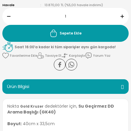
Havale
13.870,00 TL (%5,00 havale indirimi)
ektörleri
Nesil Arama Başlıkları
ma Başlıkları
anları
Sepete Ekle
 Arama Başlıkları
Saat 16:00’a kadar ki tüm siparişler aynı gün kargoda!
Tavsiye Et
Karşılaştır
Yorum Yaz
rama Başlıkları
Ürün Bilgisi
Nokta
dedektörler için,
Su Geçirmez DD
Gold Kruzer
Arama Başlığı (GK40)
Boyut:
40cm x 33,5cm