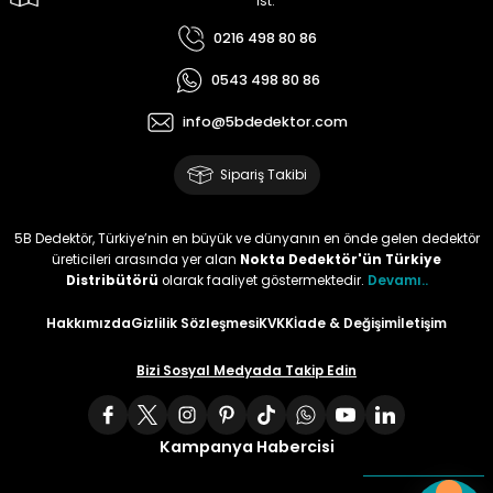
İst.
0216 498 80 86
0543 498 80 86
info@5bdedektor.com
Sipariş Takibi
5B Dedektör, Türkiye’nin en büyük ve dünyanın en önde gelen dedektör
üreticileri arasında yer alan
Nokta Dedektör'ün Türkiye
Distribütörü
olarak faaliyet göstermektedir.
Devamı..
Hakkımızda
Gizlilik Sözleşmesi
KVKK
İade & Değişim
İletişim
Bizi Sosyal Medyada Takip Edin
Kampanya Habercisi