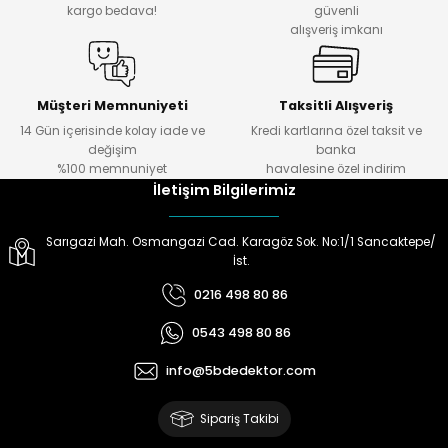
kargo bedava!
güvenli
alışveriş imkanı
ektörleri
Nesil Arama Başlıkları
ma Başlıkları
anları
Müşteri Memnuniyeti
Taksitli Alışveriş
14 Gün içerisinde kolay iade ve
Kredi kartlarına özel taksit ve
değişim
banka
 Arama Başlıkları
%100 memnuniyet
havalesine özel indirim
İletişim Bilgilerimiz
rama Başlıkları
Sarıgazi Mah. Osmangazi Cad. Karagöz Sok. No:1/1 Sancaktepe/
İst.
0216 498 80 86
0543 498 80 86
info@5bdedektor.com
Sipariş Takibi