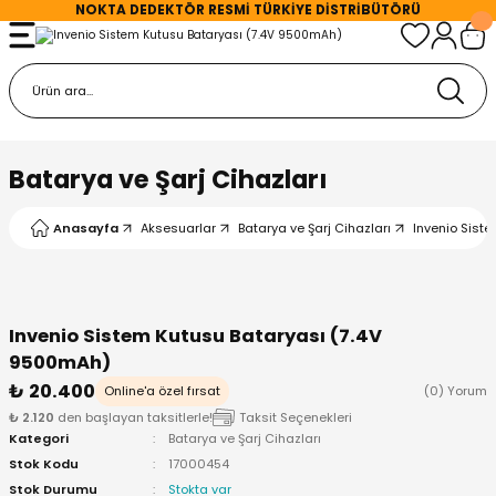
NOKTA DEDEKTÖR
RESMİ TÜRKİYE DİSTRİBÜTÖRÜ
Geri Dön
Geri Dön
Geri Dön
r
kları
r
Sistemleri
D Arama Başlıkları
etleri
Batarya ve Şarj Cihazları
törleri
Arama Başlıkları
arı
Anasayfa
Aksesuarlar
Batarya ve Şarj Cihazları
Invenio Sist
ektörleri
 Başlıkları
rj Cihazları
rleri
 Başlıkları
ğlantılar
Invenio Sistem Kutusu Bataryası (7.4V
9500mAh)
örleri
Arama Başlıkları
arlar
₺ 20.400
Online'a özel fırsat
(0) Yorum
₺ 2.120
den başlayan taksitlerle!
Taksit Seçenekleri
örleri
ama Başlıkları
arı
Kategori
Batarya ve Şarj Cihazları
Stok Kodu
17000454
Stok Durumu
Stokta var
hazları
Arama Başlıkları
rı