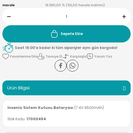
Havale
19.380,00 TL (%5,00 havale indirimi)
ektörleri
Nesil Arama Başlıkları
ma Başlıkları
anları
Sepete Ekle
 Arama Başlıkları
Saat 16:00’a kadar ki tüm siparişler aynı gün kargoda!
Tavsiye Et
Karşılaştır
Yorum Yaz
rama Başlıkları
Ürün Bilgisi
Invenio Sistem Kutusu Bataryası
(7.4V 9500mAh)
Stok Kodu:
17000454