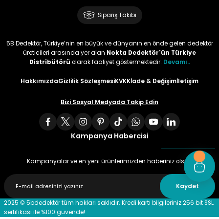
Sipariş Takibi
5B Dedektör, Türkiye’nin en büyük ve dünyanın en önde gelen dedektör
üreticileri arasında yer alan
Nokta Dedektör'ün Türkiye
Distribütörü
olarak faaliyet göstermektedir.
Devamı..
Hakkımızda
Gizlilik Sözleşmesi
KVKK
İade & Değişim
İletişim
Bizi Sosyal Medyada Takip Edin
Kampanya Habercisi
Kampanyalar ve en yeni ürünlerimizden haberiniz olsun
Kaydet
2025 © 5bdedektör tüm hakları saklıdır. Kredi kartı bilgileriniz 256 bit SSL
sertifikası ile %100 güvende!