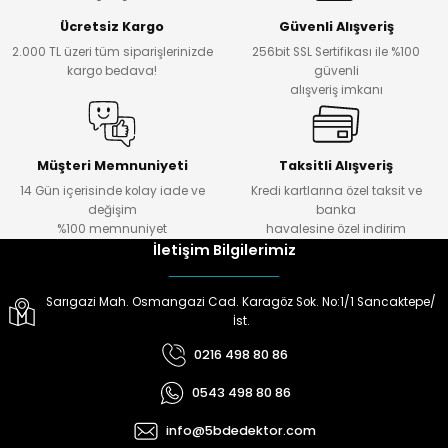
Ürün bilgilerinde hatalar bulunuyor.
Ücretsiz Kargo
Güvenli Alışveriş
Ürün fiyatı diğer sitelerden daha pahalı.
2.000 TL üzeri tüm siparişlerinizde
256bit SSL Sertifikası ile %100
Bu ürüne benzer farklı alternatifler olmalı.
kargo bedava!
güvenli
alışveriş imkanı
Müşteri Memnuniyeti
Taksitli Alışveriş
14 Gün içerisinde kolay iade ve
Kredi kartlarına özel taksit ve
Gönder
değişim
banka
%100 memnuniyet
havalesine özel indirim
İletişim Bilgilerimiz
Sarıgazi Mah. Osmangazi Cad. Karagöz Sok. No:1/1 Sancaktepe/
İst.
0216 498 80 86
0543 498 80 86
info@5bdedektor.com